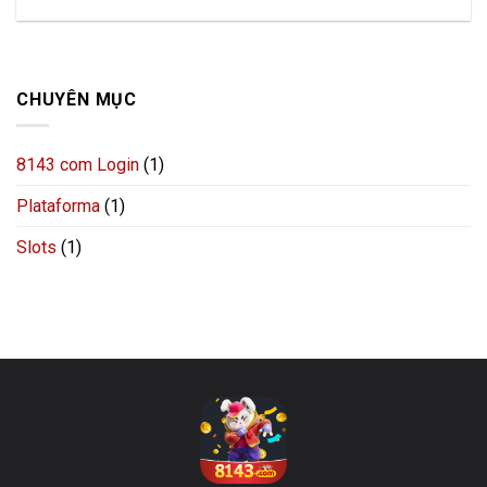
CHUYÊN MỤC
8143 com Login
(1)
Plataforma
(1)
Slots
(1)