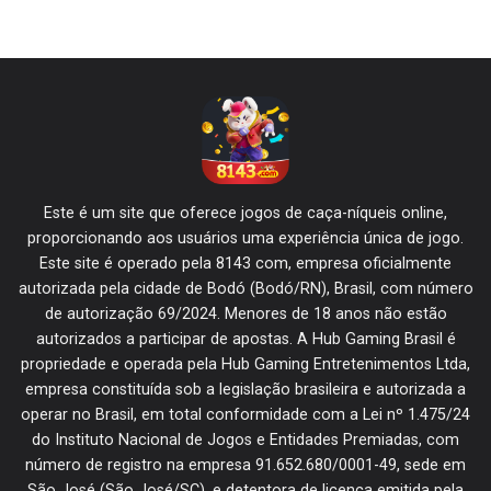
Este é um site que oferece jogos de caça-níqueis online,
proporcionando aos usuários uma experiência única de jogo.
Este site é operado pela 8143 com, empresa oficialmente
autorizada pela cidade de Bodó (Bodó/RN), Brasil, com número
de autorização 69/2024. Menores de 18 anos não estão
autorizados a participar de apostas. A Hub Gaming Brasil é
propriedade e operada pela Hub Gaming Entretenimentos Ltda,
empresa constituída sob a legislação brasileira e autorizada a
operar no Brasil, em total conformidade com a Lei nº 1.475/24
do Instituto Nacional de Jogos e Entidades Premiadas, com
número de registro na empresa 91.652.680/0001-49, sede em
São José (São José/SC), e detentora de licença emitida pela