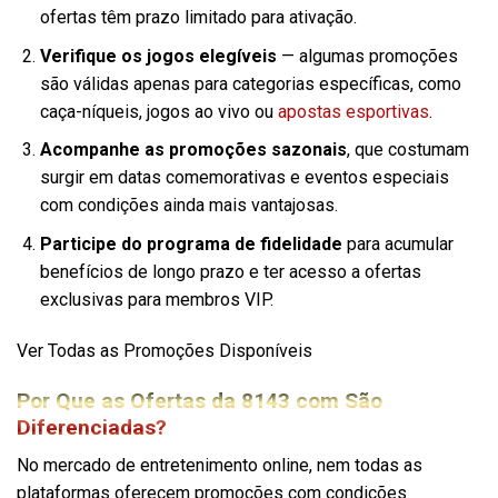
ofertas têm prazo limitado para ativação.
Verifique os jogos elegíveis
— algumas promoções
são válidas apenas para categorias específicas, como
caça-níqueis, jogos ao vivo ou
apostas esportivas
.
Acompanhe as promoções sazonais
, que costumam
surgir em datas comemorativas e eventos especiais
com condições ainda mais vantajosas.
Participe do programa de fidelidade
para acumular
benefícios de longo prazo e ter acesso a ofertas
exclusivas para membros VIP.
Ver Todas as Promoções Disponíveis
Por Que as Ofertas da 8143 com São
Diferenciadas?
No mercado de entretenimento online, nem todas as
plataformas oferecem promoções com condições