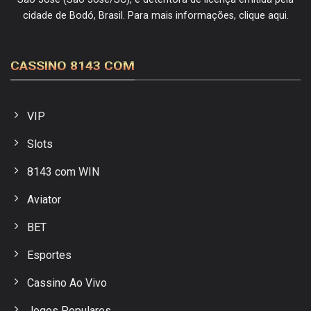
cidade de Bodó, Brasil. Para mais informações, clique aqui.
CASSINO 8143 COM
VIP
Slots
8143 com WIN
Aviator
BET
Esportes
Cassino Ao Vivo
Jogos Populares