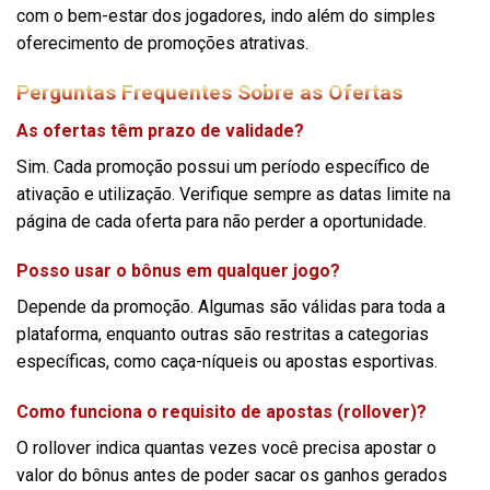
com o bem-estar dos jogadores, indo além do simples
oferecimento de promoções atrativas.
Perguntas Frequentes Sobre as Ofertas
As ofertas têm prazo de validade?
Sim. Cada promoção possui um período específico de
ativação e utilização. Verifique sempre as datas limite na
página de cada oferta para não perder a oportunidade.
Posso usar o bônus em qualquer jogo?
Depende da promoção. Algumas são válidas para toda a
plataforma, enquanto outras são restritas a categorias
específicas, como caça-níqueis ou apostas esportivas.
Como funciona o requisito de apostas (rollover)?
O rollover indica quantas vezes você precisa apostar o
valor do bônus antes de poder sacar os ganhos gerados