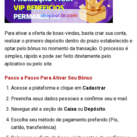
Para ativar a oferta de boas-vindas, basta criar sua conta,
realizar o primeiro depósito dentro do prazo estabelecido e
optar pelo bônus no momento da transação. O processo é
simples, rápido e pode ser feito diretamente pelo
aplicativo ou pelo site.
Passo a Passo Para Ativar Seu Bônus
Acesse a plataforma e clique em
Cadastrar
.
Preencha seus dados pessoais e confirme seu e-mail.
Navegue até a seção de
Caixa
ou
Depósito
.
Escolha seu método de pagamento preferido (Pix,
cartão, transferência).