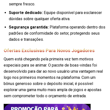
sempre fresco.
Suporte dedicado:
Equipe disponível para esclarecer
dúvidas sobre qualquer oferta ativa.
Segurança garantida:
Plataforma operando dentro dos
padrões de conformidade do setor, protegendo seus
dados e transações.
Ofertas Exclusivas Para Novos Jogadores
Quem está chegando pela primeira vez tem motivos
especiais para se animar. O pacote de boas-vindas foi
desenvolvido para dar ao novo usuário uma vantagem real
logo nos primeiros momentos na plataforma. Com um
bônus generoso sobre o depósito inicial, é possível
explorar uma gama muito mais ampla de jogos e apostas
sem comprometer todo o orçamento de entrada.