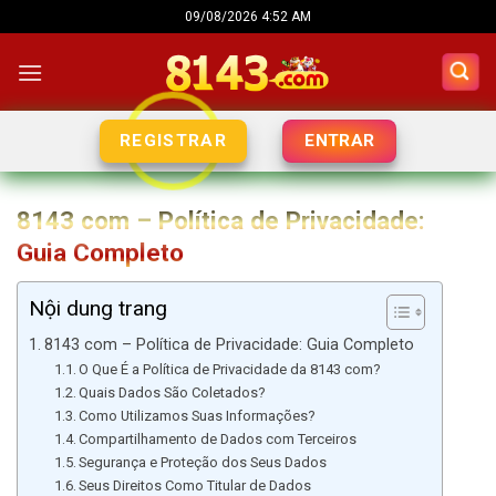
Skip
09/08/2026 4:52 AM
to
content
ENTRAR
REGISTRAR
8143 com – Política de Privacidade:
Guia Completo
Nội dung trang
8143 com – Política de Privacidade: Guia Completo
O Que É a Política de Privacidade da 8143 com?
Quais Dados São Coletados?
Como Utilizamos Suas Informações?
Compartilhamento de Dados com Terceiros
Segurança e Proteção dos Seus Dados
Seus Direitos Como Titular de Dados