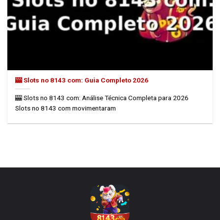
🎰 Slots no 8143 com: Guia Completo 2026
🎰 Slots no 8143 com: Análise Técnica Completa para 2026
Slots no 8143 com movimentaram