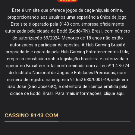
Este é um site que oferece jogos de caça-níqueis online,
proporcionando aos usuários uma experiência única de jogo.
Este site é operado pela 8143 com, empresa oficialmente
autorizada pela cidade de Bodó (Bodó/RN), Brasil, com número
de autorização 69/2024. Menores de 18 anos não estão
autorizados a participar de apostas. A Hub Gaming Brasil é
propriedade e operada pela Hub Gaming Entretenimentos Ltda,
empresa constituída sob a legislação brasileira e autorizada a
operar no Brasil, em total conformidade com a Lei nº 1.475/24
do Instituto Nacional de Jogos e Entidades Premiadas, com
número de registro na empresa 91.652.680/0001-49, sede em
São José (São José/SC), e detentora de licença emitida pela
cidade de Bodó, Brasil. Para mais informações, clique aqui.
CASSINO 8143 COM