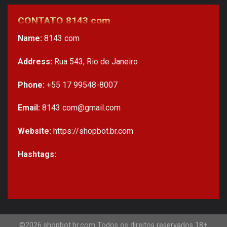
CONTATO 8143 com
Name:
8143 com
Address:
Rua 543, Rio de Janeiro
Phone:
+55 17 99548-8007
Email:
8143
com@gmail.com
Website:
https://shopbot.br.com
Hashtags:
©2026 shopbot.br.com Todos os direitos reservados 18+