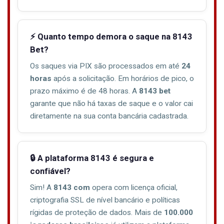
⚡ Quanto tempo demora o saque na 8143
Bet?
Os saques via PIX são processados em até
24
horas
após a solicitação. Em horários de pico, o
prazo máximo é de 48 horas. A
8143 bet
garante que não há taxas de saque e o valor cai
diretamente na sua conta bancária cadastrada.
🔒 A plataforma 8143 é segura e
confiável?
Sim! A
8143 com
opera com licença oficial,
criptografia SSL de nível bancário e políticas
rígidas de proteção de dados. Mais de
100.000