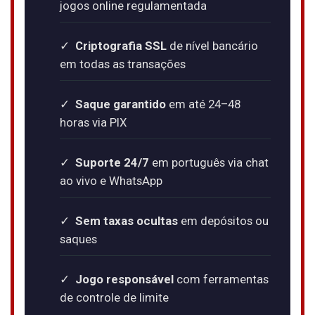
jogos online regulamentada
✓
Criptografia SSL
de nível bancário
em todas as transações
✓
Saque garantido
em até 24–48
horas via PIX
✓
Suporte 24/7
em português via chat
ao vivo e WhatsApp
✓
Sem taxas ocultas
em depósitos ou
saques
✓
Jogo responsável
com ferramentas
de controle de limite