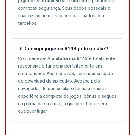
jogadores brasileiros
já utilizam a plataforma
com total segurança. Seus dados pessoais e
financeiros nunca são compartilhados com
terceiros.
📱 Consigo jogar na 8143 pelo celular?
Com certeza! A
plataforma 8143
é totalmente
responsiva e funciona perfeitamente em
smartphones Android e iOS, sem necessidade
de download de aplicativo. Acesse pelo
navegador do seu celular e tenha a mesma
experiência completa de jogos, bônus e saques
na palma da sua mão, a qualquer hora e em
qualquer lugar.