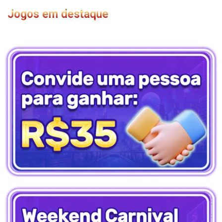
Jogos em destaque