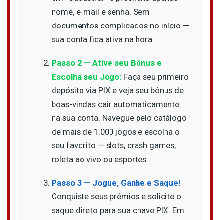
nome, e-mail e senha. Sem
documentos complicados no início —
sua conta fica ativa na hora.
Passo 2 — Ative seu Bônus e
Escolha seu Jogo:
Faça seu primeiro
depósito via PIX e veja seu bônus de
boas-vindas cair automaticamente
na sua conta. Navegue pelo catálogo
de mais de 1.000 jogos e escolha o
seu favorito — slots, crash games,
roleta ao vivo ou esportes.
Passo 3 — Jogue, Ganhe e Saque!
Conquiste seus prêmios e solicite o
saque direto para sua chave PIX. Em