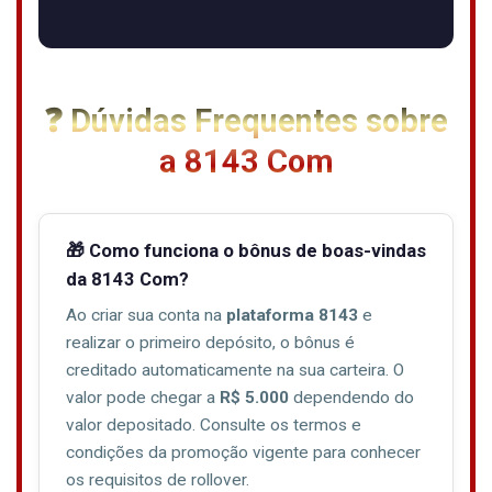
❓ Dúvidas Frequentes sobre
a
8143 Com
🎁 Como funciona o bônus de boas-vindas
da 8143 Com?
Ao criar sua conta na
plataforma 8143
e
realizar o primeiro depósito, o bônus é
creditado automaticamente na sua carteira. O
valor pode chegar a
R$ 5.000
dependendo do
valor depositado. Consulte os termos e
condições da promoção vigente para conhecer
os requisitos de rollover.