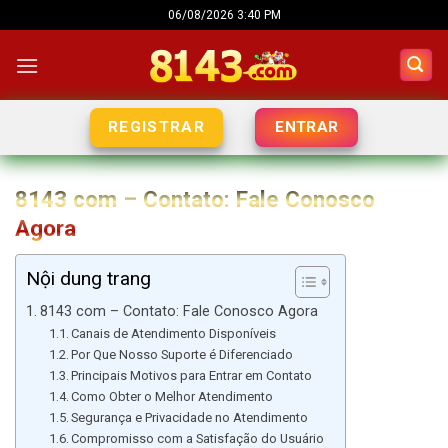
Skip
06/08/2026 3:40 PM
to
content
ENTRAR
REGISTRAR
8143 com – Contato: Fale Conosco
Agora
Nội dung trang
8143 com – Contato: Fale Conosco Agora
Canais de Atendimento Disponíveis
Por Que Nosso Suporte é Diferenciado
Principais Motivos para Entrar em Contato
Como Obter o Melhor Atendimento
Segurança e Privacidade no Atendimento
Compromisso com a Satisfação do Usuário