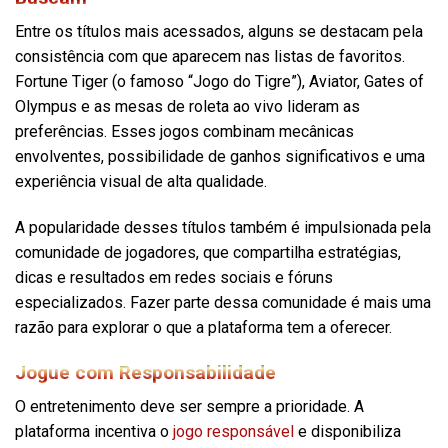
Entre os títulos mais acessados, alguns se destacam pela
consistência com que aparecem nas listas de favoritos.
Fortune Tiger (o famoso “Jogo do Tigre”), Aviator, Gates of
Olympus e as mesas de roleta ao vivo lideram as
preferências. Esses jogos combinam mecânicas
envolventes, possibilidade de ganhos significativos e uma
experiência visual de alta qualidade.
A popularidade desses títulos também é impulsionada pela
comunidade de jogadores, que compartilha estratégias,
dicas e resultados em redes sociais e fóruns
especializados. Fazer parte dessa comunidade é mais uma
razão para explorar o que a plataforma tem a oferecer.
Jogue com Responsabilidade
O entretenimento deve ser sempre a prioridade. A
plataforma incentiva o
jogo responsável
e disponibiliza