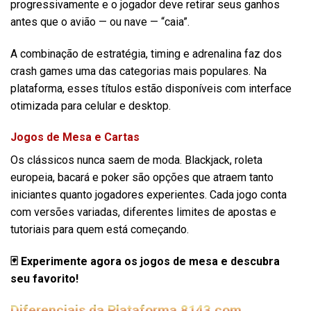
progressivamente e o jogador deve retirar seus ganhos
antes que o avião — ou nave — “caia”.
A combinação de estratégia, timing e adrenalina faz dos
crash games uma das categorias mais populares. Na
plataforma, esses títulos estão disponíveis com interface
otimizada para celular e desktop.
Jogos de Mesa e Cartas
Os clássicos nunca saem de moda. Blackjack, roleta
europeia, bacará e poker são opções que atraem tanto
iniciantes quanto jogadores experientes. Cada jogo conta
com versões variadas, diferentes limites de apostas e
tutoriais para quem está começando.
🃏 Experimente agora os jogos de mesa e descubra
seu favorito!
Diferenciais da Plataforma 8143 com